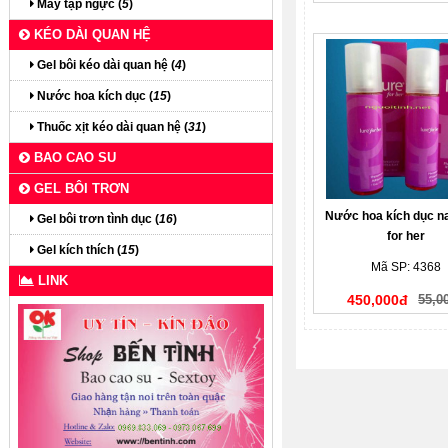
Máy tập ngực (
5
)
KÉO DÀI QUAN HỆ
Gel bôi kéo dài quan hệ (
4
)
Nước hoa kích dục (
15
)
Thuốc xịt kéo dài quan hệ (
31
)
BAO CAO SU
GEL BÔI TRƠN
Nước hoa kích dục n
Gel bôi trơn tình dục (
16
)
for her
Gel kích thích (
15
)
Mã SP: 4368
LINK
450,000đ
55,0