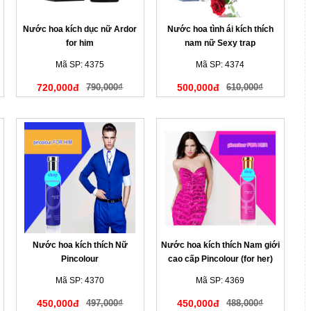
Nước hoa kích dục nữ Ardor
Nước hoa tình ái kích thích
for him
nam nữ Sexy trap
Mã SP: 4375
Mã SP: 4374
720,000đ
790,000₫
500,000đ
610,000₫
Nước hoa kích thích Nữ
Nước hoa kích thích Nam giới
Pincolour
cao cấp Pincolour (for her)
Mã SP: 4370
Mã SP: 4369
450,000đ
497,000₫
450,000đ
488,000₫