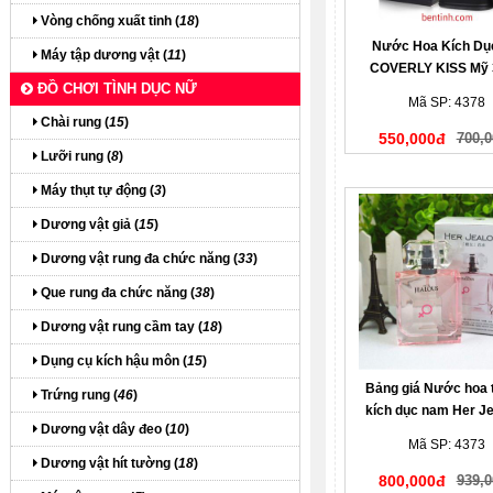
Vòng chống xuất tinh (
18
)
Nước Hoa Kích Dụ
Máy tập dương vật (
11
)
COVERLY KISS Mỹ 
ĐỒ CHƠI TÌNH DỤC NỮ
Mã SP: 4378
Chài rung (
15
)
550,000đ
700,0
Lưỡi rung (
8
)
Máy thụt tự động (
3
)
Dương vật giả (
15
)
Dương vật rung đa chức năng (
33
)
Que rung đa chức năng (
38
)
Dương vật rung cầm tay (
18
)
Dụng cụ kích hậu môn (
15
)
Bảng giá Nước hoa t
Trứng rung (
46
)
kích dục nam Her J
Dương vật dây đeo (
10
)
Mã SP: 4373
Dương vật hít tường (
18
)
800,000đ
939,0