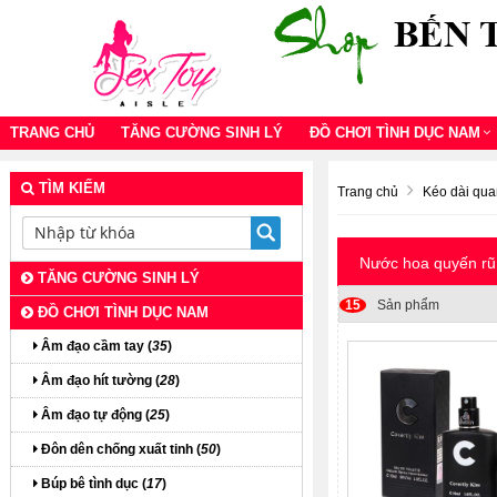
TRANG CHỦ
TĂNG CƯỜNG SINH LÝ
ĐỒ CHƠI TÌNH DỤC NAM
TÌM KIẾM
Trang chủ
Kéo dài qua
Nước hoa quyến rũ
TĂNG CƯỜNG SINH LÝ
15
Sản phẩm
ĐỒ CHƠI TÌNH DỤC NAM
Âm đạo cầm tay (
35
)
Âm đạo hít tường (
28
)
Âm đạo tự động (
25
)
Đôn dên chống xuất tinh (
50
)
Búp bê tình dục (
17
)