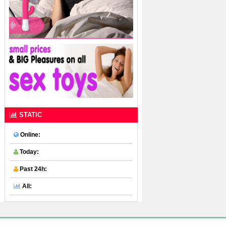
STATIC
Online:
Today:
Past 24h:
All: