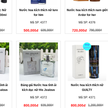
c Nữ
Nước hoa kích thích nữ Iure
Nước hoa kích thích nam giới
30ml
for him
Ardor for her
Mã SP: 4377
Mã SP: 4376
00₫
500,000đ
609,000₫
720,000đ
790,000₫
ình ái
Bảng giá Nước hoa tình ái
Nước hoa kích thích nữ
ealous
kích dục nữ His Jealous
GUILTY
Mã SP: 4372
Mã SP: 4371
00₫
800,000đ
939,000₫
800,000đ
1,200,000₫