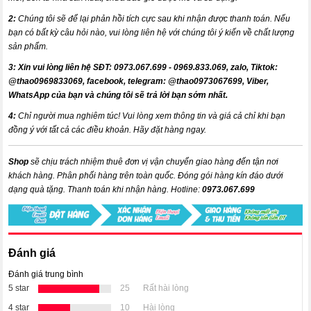
2:
Chúng tôi sẽ để lại phản hồi tích cực sau khi nhận được thanh toán. Nếu
bạn có bất kỳ câu hỏi nào, vui lòng liên hệ với chúng tôi ý kiến về chất lượng
sản phẩm.
3:
X
in vui lòng liên hệ SĐT: 0973.067.699 - 0969.833.069, zalo, Tiktok:
@thao0969833069,
facebook
, telegram:
@thao0973067699
, Viber,
WhatsApp của bạn và chúng tôi sẽ trả lời bạn sớm nhất.
4:
Chỉ người mua nghiêm túc! Vui lòng xem thông tin và giá cả chỉ khi bạn
đồng ý với tất cả các điều khoản. Hãy đặt hàng ngay.
Shop
sẽ chịu trách nhiệm thuê đơn vị vận chuyển giao hàng đến tận nơi
khách hàng
. Phân phối hàng trên toàn quốc. Đóng gói hàng kín đáo dưới
dạng quà tặng. Thanh toán khi nhận hàng.
Hotline:
0973.067.699
Đánh giá
Đánh giá trung bình
5 star
25
Rất hài lòng
4 star
10
Hài lòng