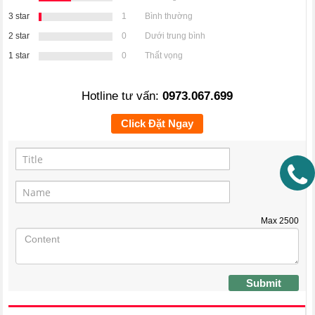
3 star
1
Bình thường
2 star
0
Dưới trung bình
1 star
0
Thất vọng
Hotline tư vấn:
0973.067.699
Click Đặt Ngay
Max
2500
Submit