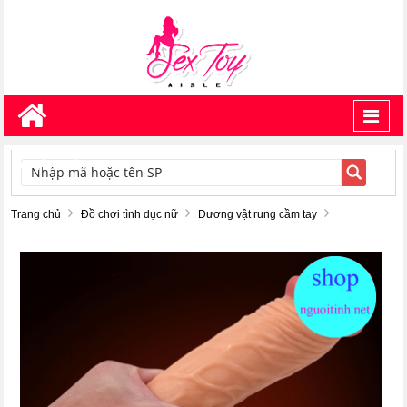
Toggl
navig
TÌM KIẾM
Trang chủ
Đồ chơi tình dục nữ
Dương vật rung cầm tay