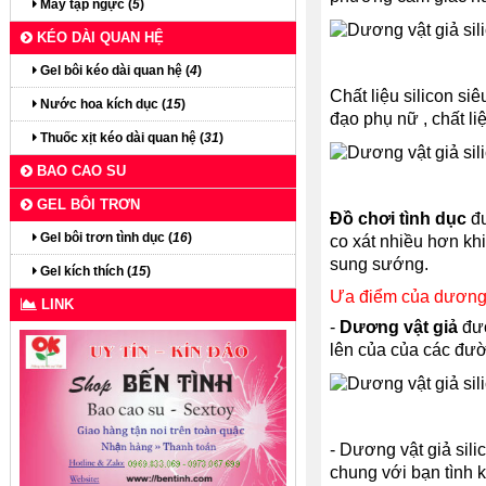
Máy tập ngực (
5
)
KÉO DÀI QUAN HỆ
Gel bôi kéo dài quan hệ (
4
)
Chất liệu silicon s
Nước hoa kích dục (
15
)
đạo phụ nữ , chất l
Thuốc xịt kéo dài quan hệ (
31
)
BAO CAO SU
GEL BÔI TRƠN
Đồ chơi tình dục
đư
Gel bôi trơn tình dục (
16
)
co xát nhiều hơn kh
sung sướng.
Gel kích thích (
15
)
Ưa điểm của dương v
LINK
-
Dương vật giả
đượ
lên của của các đườ
- Dương vật giả sil
chung với bạn tình 