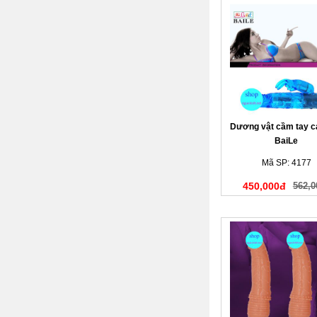
Dương vật cầm tay c
BaiLe
Mã SP: 4177
450,000đ
562,0