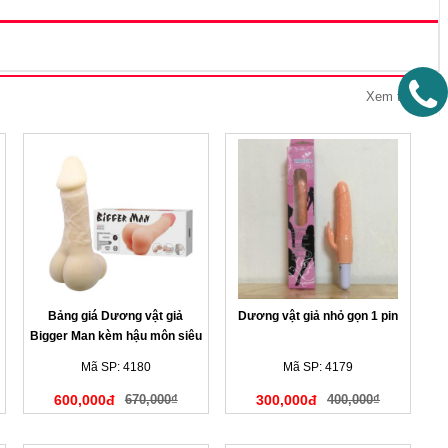
Xem tất cả
Bảng giá Dương vật giả
Dương vật giả nhỏ gọn 1 pin
Bigger Man kèm hậu môn siêu
mềm mịn
Mã SP: 4180
Mã SP: 4179
600,000đ
670,000₫
300,000đ
400,000₫