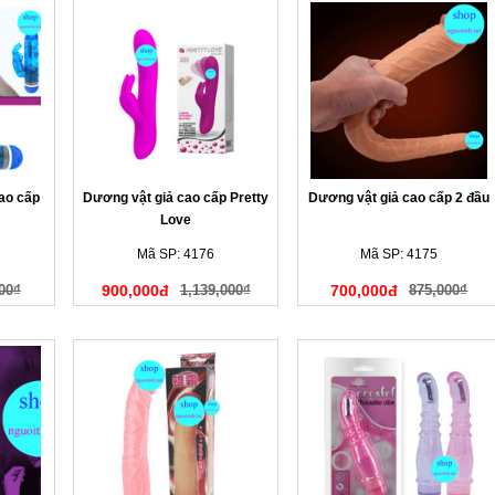
ao cấp
Dương vật giả cao cấp Pretty
Dương vật giả cao cấp 2 đầu
Love
Mã SP: 4176
Mã SP: 4175
00₫
900,000đ
1,139,000₫
700,000đ
875,000₫