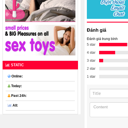
Đánh giá
Đánh giá trung bình
5 star
4 star
3 star
STATIC
2 star
Online:
1 star
Today:
Past 24h:
All: