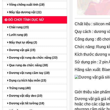
Vòng chống xuất tinh (
18
)
Máy tập dương vật (
11
)
ĐỒ CHƠI TÌNH DỤC NỮ
Chất liệu : silicon
Chài rung (
15
)
Quy cách : dương vật
Lưỡi rung (
8
)
Công dụng : đồ chơi 
Máy thụt tự động (
3
)
Chức năng: Rung kíc
Dương vật giả (
15
)
Kích thước dương vật
Dương vật rung đa chức năng (
33
)
Sử dụng pin : 2 pin 
Que rung đa chức năng (
38
)
Hãng sản xuất: Blae
Dương vật rung cầm tay (
18
)
Dụng cụ kích hậu môn (
15
)
Trứng rung (
46
)
Giới thiệu sản phẩm 
Dương vật dây đeo (
10
)
Dương vật giả giá r
Dương vật hít tường (
18
)
hoặc cho các cặp le
phương cảm giác h