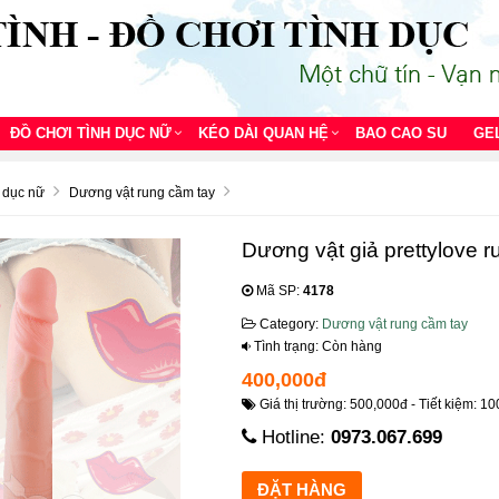
ĐỒ CHƠI TÌNH DỤC NỮ
KÉO DÀI QUAN HỆ
BAO CAO SU
GE
h dục nữ
Dương vật rung cầm tay
Dương vật giả prettylove r
Mã SP:
4178
Category:
Dương vật rung cầm tay
Tình trạng: Còn hàng
400,000đ
Giá thị trường: 500,000đ - Tiết kiệm: 10
Hotline:
0973.067.699