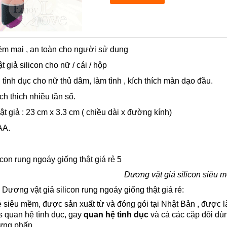
 mềm mại , an toàn cho người sử dụng
 giả silicon cho nữ / cái / hộp
tình dục cho nữ thủ dâm, làm tình , kích thích màn dạo đầu.
h thich nhiều tần số.
 giả : 23 cm x 3.3 cm ( chiều dài x đường kính)
AA.
Dương vật giả silicon siêu 
Dương vật giả silicon rung ngoáy giống thật giá rẻ:
ẻ siêu mềm, được sản xuất từ và đóng gói tại Nhật Bản , được l
s quan hệ tình dục, gay
quan hệ tình dục
và cả các cặp đôi dùn
ưng phấn.