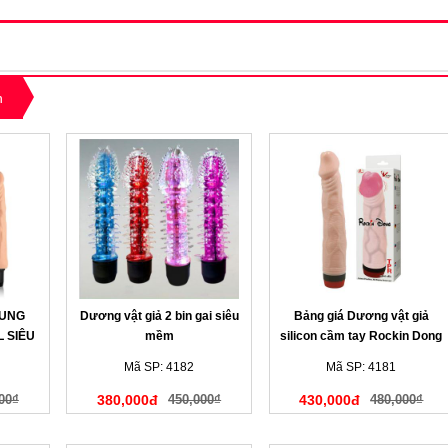
n
RUNG
Dương vật giả 2 bin gai siêu
Bảng giá Dương vật giả
 SIÊU
mềm
silicon cầm tay Rockin Dong
H
gân guốc mềm mịn
Mã SP: 4182
Mã SP: 4181
00₫
380,000đ
450,000₫
430,000đ
480,000₫