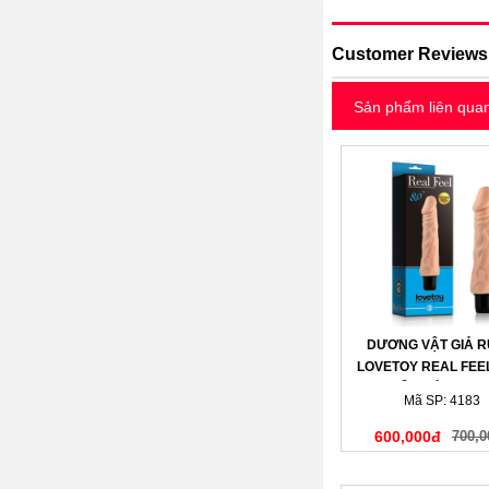
Customer Reviews
Sản phẩm liên qua
DƯƠNG VẬT GIẢ 
LOVETOY REAL FEEL
MỀM DÀI 8 INC
Mã SP: 4183
600,000đ
700,0