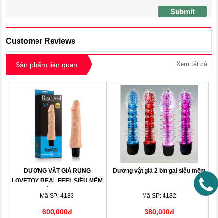
Submit
Customer Reviews
Xem tất cả
Sản phẩm liên quan
DƯƠNG VẬT GIẢ RUNG
Dương vật giả 2 bin gai siêu mềm
LOVETOY REAL FEEL SIÊU MỀM
DÀI 8 INCH
Mã SP: 4183
Mã SP: 4182
600,000đ
380,000đ