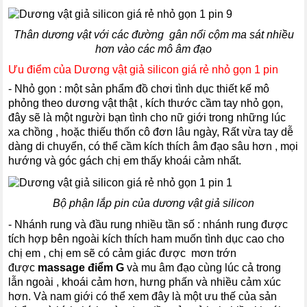
Thân dương vật với các đường gân nổi cộm ma sát nhiều
hơn vào các mô âm đạo
Ưu điểm của Dương vật giả silicon giá rẻ nhỏ gọn 1 pin
- Nhỏ gọn : một sản phẩm đồ chơi tình dục thiết kế mô
phỏng theo dương vật thật , kích thước cầm tay nhỏ gọn,
đây sẽ là một người bạn tình cho nữ giới trong những lúc
xa chồng , hoặc thiếu thốn cô đơn lâu ngày, Rất vừa tay dễ
dàng di chuyển, có thể cầm kích thích âm đạo sâu hơn , mọi
hướng và góc gách chị em thấy khoái cảm nhất.
Bộ phận lắp pin của dương vật giả silicon
- Nhánh rung và đầu rung nhiều tần số : nhánh rung được
tích hợp bên ngoài kích thích ham muốn tình dục cao cho
chị em , chị em sẽ có cảm giác được mơn trớn
được
massage điểm G
và mu âm đạo cùng lúc cả trong
lẫn ngoài , khoái cảm hơn, hưng phấn và nhiều cảm xúc
hơn. Và nam giới có thể xem đây là một ưu thế của sản