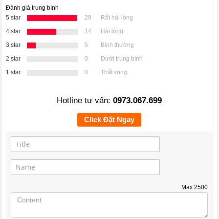
Đánh giá trung bình
5 star
29
Rất hài lòng
4 star
14
Hài lòng
3 star
5
Bình thường
2 star
0
Dưới trung bình
1 star
0
Thất vọng
Hotline tư vấn:
0973.067.699
Click Đặt Ngay
Max
2500