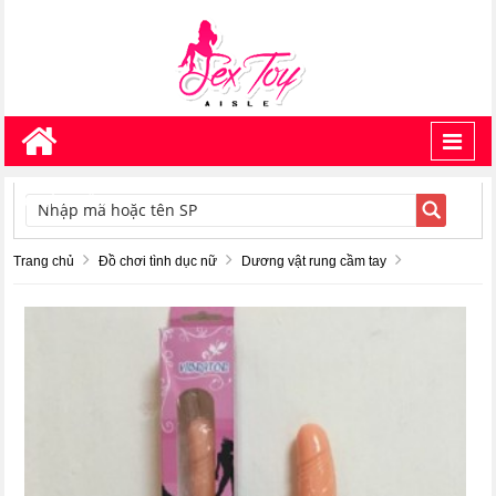
Toggl
navig
TÌM KIẾM
Trang chủ
Đồ chơi tình dục nữ
Dương vật rung cầm tay