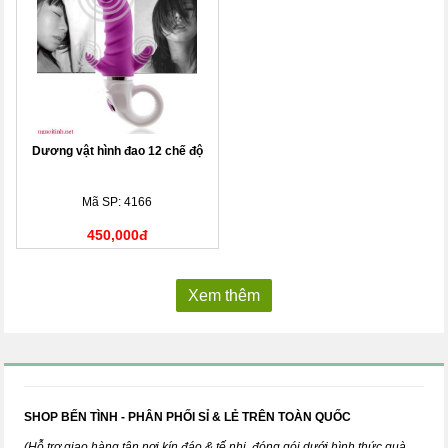
Dương vật hình đao 12 chế độ
Mã SP: 4166
450,000đ
Xem thêm
SHOP BẾN TÌNH - PHÂN PHỐI SỈ & LẺ TRÊN TOÀN QUỐC
(Hỗ trợ giao hàng tận nơi kín đáo & tế nhị, đóng gói dưới hình thức quà