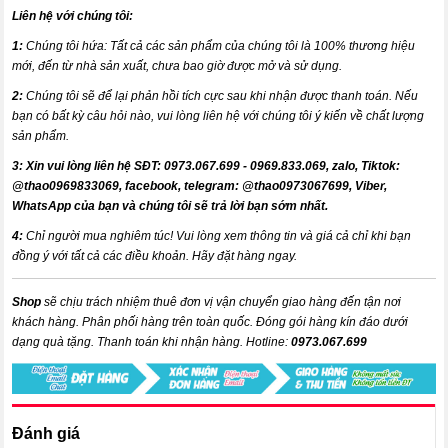
Liên hệ với chúng tôi:
1:
Chúng tôi hứa: Tất cả các sản phẩm của chúng tôi là 100% thương hiệu
mới, đến từ nhà sản xuất, chưa bao giờ được mở và sử dụng.
2:
Chúng tôi sẽ để lại phản hồi tích cực sau khi nhận được thanh toán. Nếu
bạn có bất kỳ câu hỏi nào, vui lòng liên hệ với chúng tôi ý kiến về chất lượng
sản phẩm.
3:
X
in vui lòng liên hệ SĐT: 0973.067.699 - 0969.833.069, zalo, Tiktok:
@thao0969833069,
facebook
, telegram:
@thao0973067699
, Viber,
WhatsApp của bạn và chúng tôi sẽ trả lời bạn sớm nhất.
4:
Chỉ người mua nghiêm túc! Vui lòng xem thông tin và giá cả chỉ khi bạn
đồng ý với tất cả các điều khoản. Hãy đặt hàng ngay.
Shop
sẽ chịu trách nhiệm thuê đơn vị vận chuyển giao hàng đến tận nơi
khách hàng
. Phân phối hàng trên toàn quốc. Đóng gói hàng kín đáo dưới
dạng quà tặng. Thanh toán khi nhận hàng.
Hotline:
0973.067.699
Đánh giá