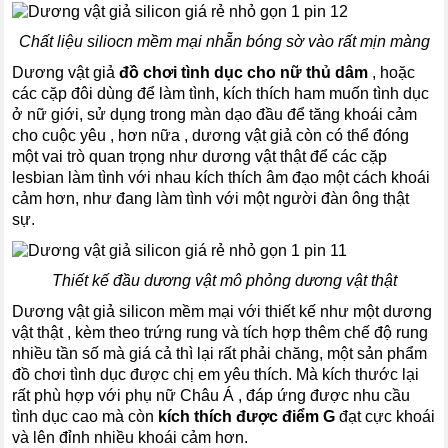
Chất liệu siliocn mềm mại nhẵn bóng sờ vào rất mịn màng
Dương vật giả
đồ chơi tình dục cho nữ thủ dâm
, hoặc
các cặp đôi dùng để làm tình, kích thích ham muốn tình dục
ở nữ giới, sử dụng trong màn dạo đầu để tăng khoái cảm
cho cuộc yêu , hơn nữa , dương vật giả còn có thể đóng
một vai trò quan trọng như dương vật thật để các cặp
lesbian làm tình với nhau kích thích âm đạo một cách khoái
cảm hơn, như đang làm tình với một người đàn ông thật
sự.
Thiết kế đầu dương vật mô phỏng dương vật thật
Dương vật giả silicon mềm mại với thiết kế như một dương
vật thật , kèm theo trứng rung và tích hợp thêm chế độ rung
nhiều tần số mà giá cả thì lại rất phải chăng, một sản phẩm
đồ chơi tình dục được chị em yêu thích. Mà kích thước lại
rất phù hợp với phụ nữ Châu Á , đáp ứng được nhu cầu
tình dục cao mà còn
kích thích được điểm G
đạt cực khoái
và lên đỉnh nhiều khoái cảm hơn.